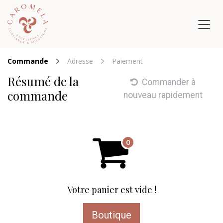
Se rendre au contenu
Commande
Adresse
Paiement
Résumé de la
Commander à
commande
nouveau rapidement
Votre panier est vide !
Boutique