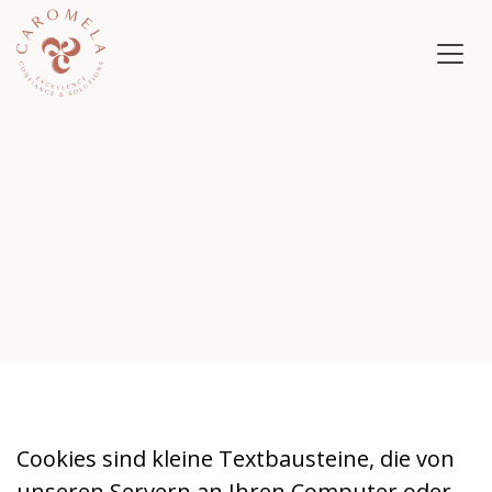
Zum Inhalt springen
Cookies sind kleine Textbausteine, die von
unseren Servern an Ihren Computer oder